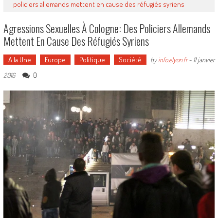
policiers allemands mettent en cause des réfugiés syriens
Agressions Sexuelles À Cologne: Des Policiers Allemands
Mettent En Cause Des Réfugiés Syriens
A la Une
Europe
Politique
Société
by
info.elyon.fr
-
11 janvier
0
2016