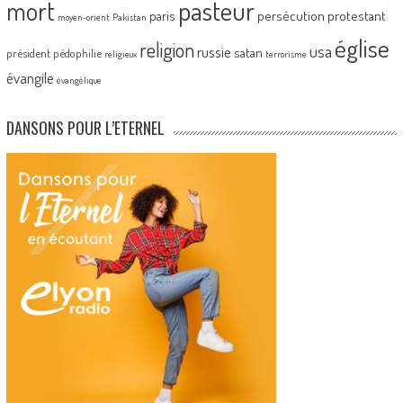
pasteur
mort
paris
persécution
protestant
moyen-orient
Pakistan
église
religion
usa
russie
satan
président
pédophilie
religieux
terrorisme
évangile
évangélique
DANSONS POUR L’ETERNEL