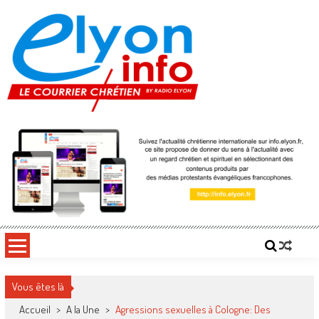
Skip
to
content
Le courrier chrétien by RadioElyon.fr
Suivez l'actualité chrétienne internationale sur Le courrier chrétien by Elyon.fr, ce site
propose de donner du sens à l'actualité avec un regard chrétien et spirituel.
Vous êtes là
Accueil
>
A la Une
>
Agressions sexuelles à Cologne: Des