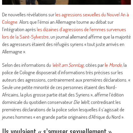
De nouvelles révélations sur
les agressions sexuelles du Nouvel An à
Cologne
. Alors que l’émoi an Allemagne tourne au débat sur
l’intégration après
les dizaines d’agressions de femmes survenues
lors de la Saint-Sylvestre
, un journal allemand affirme que la majorité
des agresseurs étaient des réfugiés syriens « tout juste arrivés en
Allemagne ».
Selon des informations du
Welt am Sonntag
, citées par
le
Monde
, la
police de Cologne disposerait d’informations très précises sur les
auteurs des agressions, contrairement aux premières déclarations. «
Seule une petite minorité de ces personnes étaient des Nord-
Africains, la plus grosse partie était des Syriens », affirme l’édition
dominicale du quotidien conservateur
Die Welt
, contredisant les
premières déclarations de la police selon lesquelles il s’agissait de
jeunes hommes « en grande partie originaires d’Afrique du Nord ».
Ils voulaient « s’amuser sexuellement »