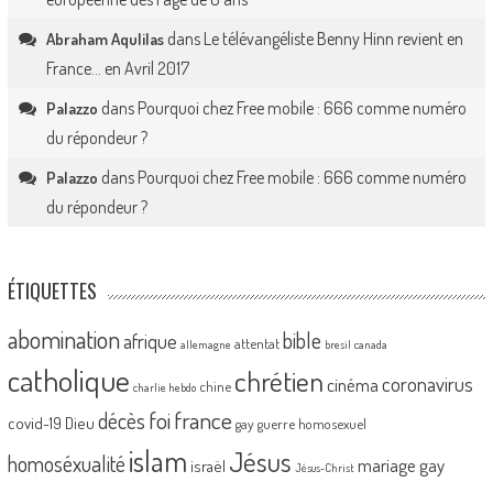
dans
Le télévangéliste Benny Hinn revient en
Abraham Aqulilas
France… en Avril 2017
dans
Pourquoi chez Free mobile : 666 comme numéro
Palazzo
du répondeur ?
dans
Pourquoi chez Free mobile : 666 comme numéro
Palazzo
du répondeur ?
ÉTIQUETTES
abomination
bible
afrique
attentat
allemagne
bresil
canada
catholique
chrétien
coronavirus
cinéma
chine
charlie hebdo
foi
france
décès
covid-19
Dieu
gay
guerre
homosexuel
islam
Jésus
homoséxualité
mariage gay
israël
Jésus-Christ